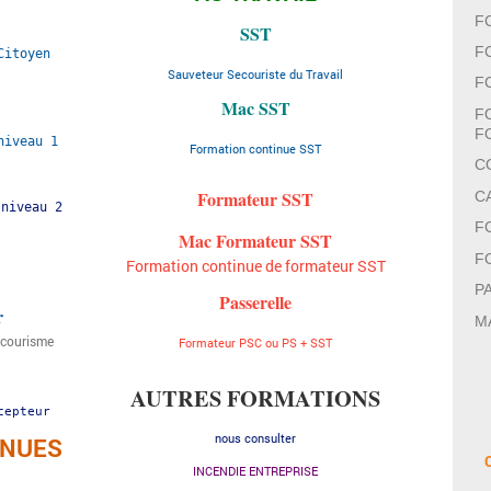
F
SST
F
itoyen 
Sauveteur Secouriste du Travail
F
Mac SST
F
F
niveau 1 
Formation continue SST
C
Formateur​ SST
C
 niveau 2
F
Mac Formateur SST
F
Formation continue de formateur SST
P
Passerelle
r
M
ecourisme
Formateur PSC ou PS + SST
AUTRES FORMATIONS
epteur﻿
nous consulter
INUES
INCENDIE ENTREPRISE