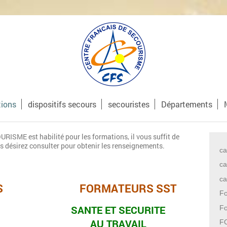
tions
dispositifs secours
secouristes
Départements
ME est habilité pour les formations, il vous suffit de
us désirez consulter pour obtenir les renseignements.
ca
ca
ca
S
FORMATEURS SST
F
SANTE ET SECURITE
F
AU TRAVAIL
F