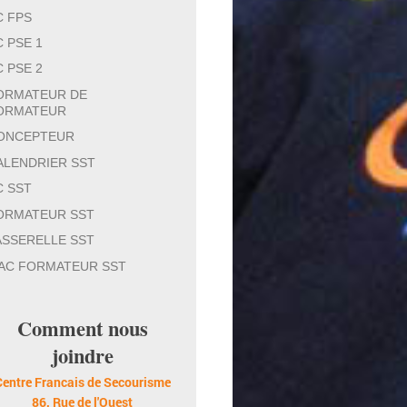
C FPS
C PSE 1
C PSE 2
ORMATEUR DE
ORMATEUR
ONCEPTEUR
ALENDRIER SST
C SST
ORMATEUR SST
ASSERELLE SST
AC FORMATEUR SST
Comment nous
joindre
Centre Francais de Secourisme
86, Rue de l'Ouest