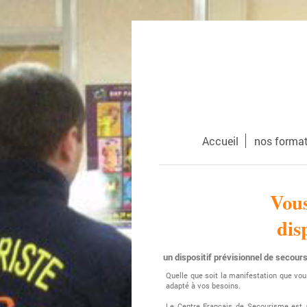
Accueil
nos forma
Vous
dis
un dispositif prévisionnel de secour
Quelle que soit la manifestation que vou
adapté à vos besoins.
Le Centre Français de Secourisme est ag