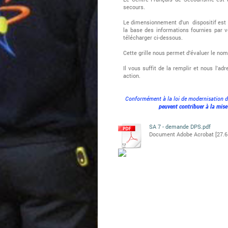
secours.
Le dimensionnement d'un dispositif est dé
la base des informations fournies par v
télécharger ci-dessous.
Cette grille nous permet d’évaluer le no
Il vous suffit de la remplir et nous l'ad
action.
Conformément à la loi de modernisation de
peuvent contribuer à la mise
SA 7 - demande DPS.pdf
Document Adobe Acrobat [27.6